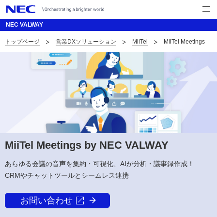
メ
ニ
NEC VALWAY
ュ
ー
トップページ
営業DXソリューション
MiiTel
MiiTel Meetings
を
ナ
開
く
ビ
ゲ
ー
シ
ョ
ン
MiiTel Meetings by NEC VALWAY
あらゆる会議の音声を集約・可視化、AIが分析・議事録作成！
CRMやチャットツールとシームレス連携
お問い合わせ